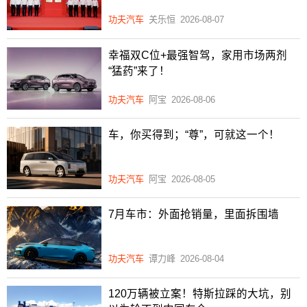
功夫汽车
关乐恒
2026-08-07
幸福双C位+最强智驾，家用市场两剂
“猛药”来了！
功夫汽车
阿宝
2026-08-06
车，你买得到；“尊”，可就这一个！
功夫汽车
阿宝
2026-08-05
7月车市：外面抢销量，里面拆围墙
功夫汽车
谭力峰
2026-08-04
120万辆被立案！特斯拉踩的大坑，别