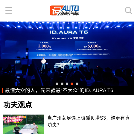
最懂大众的人，先来验最“不大众”的ID. AURA T6
功夫观点
当广州女足遇上极狐贝塔S3，谁更有真
功夫？