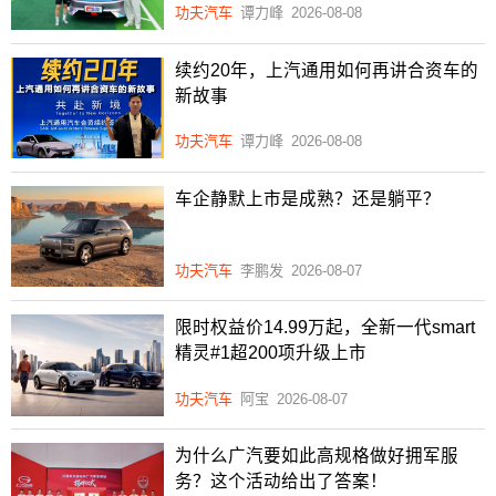
功夫汽车
谭力峰
2026-08-08
续约20年，上汽通用如何再讲合资车的
新故事
功夫汽车
谭力峰
2026-08-08
车企静默上市是成熟？还是躺平？
功夫汽车
李鹏发
2026-08-07
限时权益价14.99万起，全新一代smart
精灵#1超200项升级上市
功夫汽车
阿宝
2026-08-07
为什么广汽要如此高规格做好拥军服
务？这个活动给出了答案！