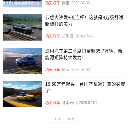
功夫汽车
阿宝
2026-07-09
云感大沙发+五连杆！这就是8万级舒适
新标杆的实力
功夫汽车
关乐恒
2026-07-06
通用汽车第二季度销量超35.7万辆，新
能源矩阵持续发力！
功夫汽车
阿宝
2026-07-03
16.58万元起买一台国产瓦罐？真的夯爆
了！
功夫汽车
珠水云山
2026-07-01
上一页
下一页