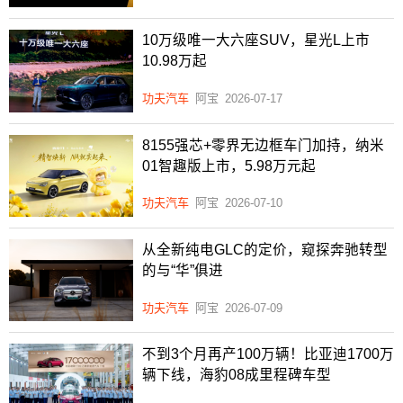
10万级唯一大六座SUV，星光L上市
10.98万起
功夫汽车
阿宝
2026-07-17
8155强芯+零界无边框车门加持，纳米
01智趣版上市，5.98万元起
功夫汽车
阿宝
2026-07-10
从全新纯电GLC的定价，窥探奔驰转型
的与“华”俱进
功夫汽车
阿宝
2026-07-09
不到3个月再产100万辆！比亚迪1700万
辆下线，海豹08成里程碑车型