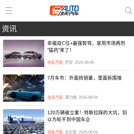
资讯
幸福双C位+最强智驾，家用市场两剂
“猛药”来了！
功夫汽车
阿宝
2026-08-06
7月车市：外面抢销量，里面拆围墙
功夫汽车
谭力峰
2026-08-04
120万辆被立案！特斯拉踩的大坑，别
以为轮不到中国车企
功夫汽车
关乐恒
2026-08-04